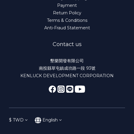
Payment
Return Policy
Terms & Conditions
Anti-Fraud Statement
Contact us
墾樂開發有限公司
南投縣草屯鎮成功路一段 93號
KENLUCK DEVELOPMENT CORPORATION
$
TWD
English