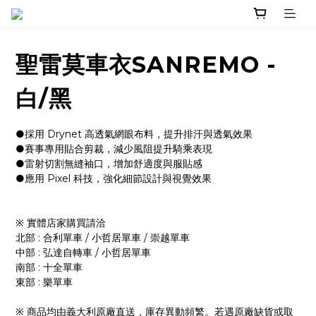
聖雷莫車衣SANREMO -
白/黑
●採用 Drynet 高透氣網眼布料，提升排汗與透氣效果
●賽事專用貼合剪裁，減少風阻提升騎乘表現
●雷射切割無縫袖口，增加舒適度與服貼感
●應用 Pixel 科技，強化細節設計與視覺效果
※ 實體店家購買請洽 
北部 : 合利單車 / 小哲居單車 / 崇越單車
中部 : 弘達自轉車 / 小哲居單車
南部 : 十全單車
東部 : 樂單車
※ 商品均由義大利原廠直送，庫存異動頻繁。若遇原廠缺貨或取