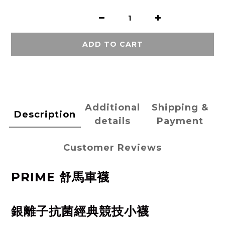
ADD TO CART
Additional
Shipping &
Description
details
Payment
Customer Reviews
PRIME 舒馬車襪
銀離子抗菌經典競技小襪