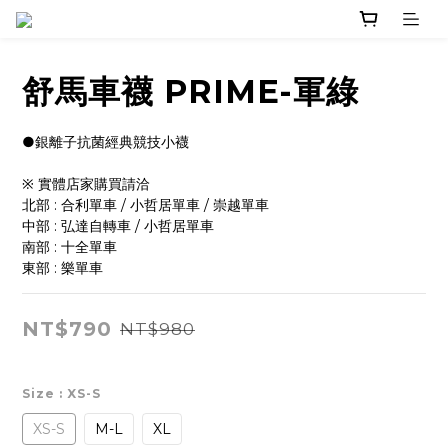
舒馬車襪 PRIME-軍綠
●銀離子抗菌經典競技小襪
※ 實體店家購買請洽 
北部 : 合利單車 / 小哲居單車 / 崇越單車
中部 : 弘達自轉車 / 小哲居單車
南部 : 十全單車
東部 : 樂單車
NT$790
NT$980
Size
: XS-S
XS-S
M-L
XL