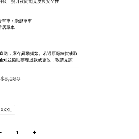
l 科技，提升夜間能見度與安全性
居單車 / 崇越單車
小哲居單車
廠直送，庫存異動頻繁。若遇原廠缺貨或取
通知並協助辦理退款或更改，敬請見諒
$8,280
XXXL