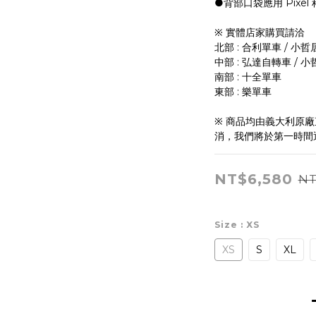
●背部口袋應用 Pixe
※ 實體店家購買請洽 
北部 : 合利單車 / 小哲
中部 : 弘達自轉車 / 
南部 : 十全單車
東部 : 樂單車
※ 商品均由義大利原
消，我們將於第一時間
NT$6,580
NT
Size
: XS
XS
S
XL