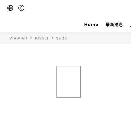
Home
最新消息
View All
PISSEI
SS 26