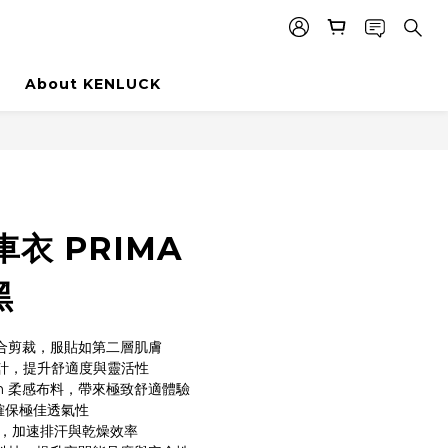
品
About KENLUCK
衣 PRIMA
黑
e 貼合剪裁，服貼如第二層肌膚
計，提升舒適度與靈活性
ouch 柔感布料，帶來極致舒適體驗
技，確保極佳透氣性
乾技術，加速排汗與乾燥效率