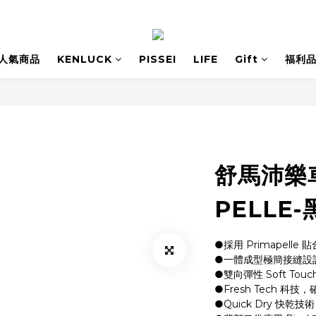
人氣商品
KENLUCK
PISSEI
LIFE
Gift
福利
舒馬沛樂車
PELLE-
●採用 Primapell
●一體成型極簡接縫設
●雙向彈性 Soft T
●Fresh Tech 科
●Quick Dry 快