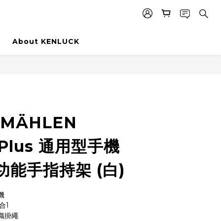
品
About KENLUCK
MÄHLEN
y Plus 通用型手機
能手指持架 (白)
機
合1
織掛繩