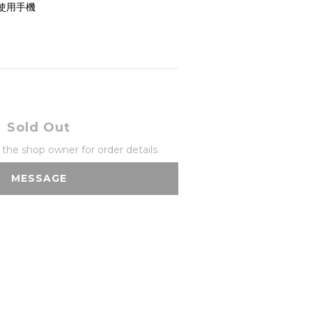
使用手機
Sold Out
he shop owner for order details.
MESSAGE