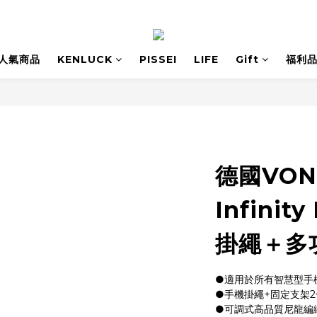
人氣商品
KENLUCK
PISSEI
LIFE
Gift
福利
德國VON
Infinit
掛繩＋多功
●適用於所有智慧型手
●手機掛繩+固定支架2
●可調式高品質尼龍編