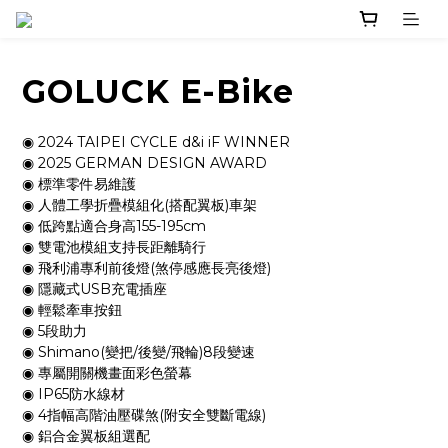
GOLUCK E-Bike
◉ 2024 TAIPEI CYCLE d&i iF WINNER
◉ 2025 GERMAN DESIGN AWARD
◉ 標準零件易維護
◉ 人體工學折疊模組化(搭配翼板)車架
◉ 低跨點適合身高155-195cm
◉ 雙電池模組支持長距離騎行
◉ 飛利浦專利前後燈(煞停感應長亮後燈)
◉ 隱藏式USB充電插座
◉ 輕鬆牽車按鈕
◉ 5段助力
◉ Shimano(變把/後變/飛輪)8段變速
◉ 專屬開關機畫面彩色螢幕
◉ IP65防水線材
◉ 4指幅高階油壓碟煞(附安全雙斷電線)
◉ 鋁合金翼板組選配