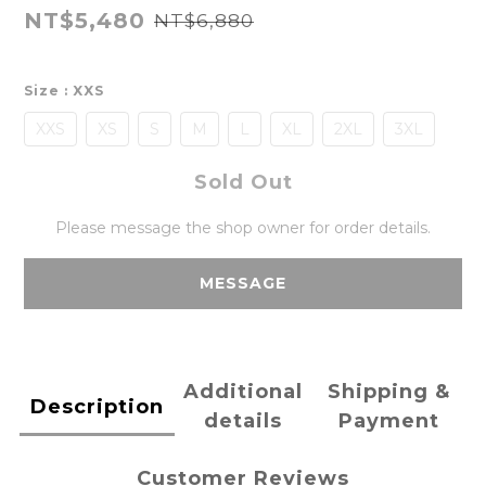
NT$5,480
NT$6,880
Size
: XXS
XXS
XS
S
M
L
XL
2XL
3XL
Sold Out
Please message the shop owner for order details.
MESSAGE
Additional
Shipping &
Description
details
Payment
Customer Reviews