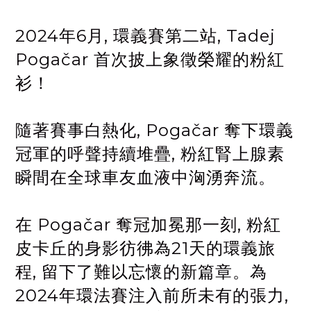
2024年6月, 環義賽第二站, Tadej
Pogačar 首次披上象徵榮耀的粉紅
衫！
隨著賽事白熱化, Pogačar 奪下環義
冠軍的呼聲持續堆疊, 粉紅腎上腺素
瞬間在全球車友血液中洶湧奔流。
在 Pogačar 奪冠加冕那一刻, 粉紅
皮卡丘的身影彷彿為21天的環義旅
程, 留下了難以忘懷的新篇章。為
2024年環法賽注入前所未有的張力,