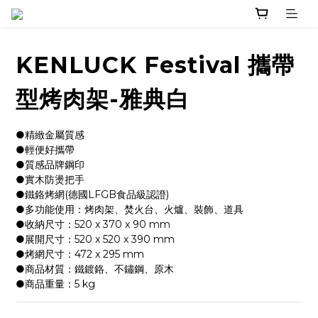
KENLUCK Festival 攜帶
型烤肉架-雅典白
●精緻金屬質感
●輕便好攜帶
●質感品牌鋼印
●實木防燙把手
●鐵鉻烤網(德國LFGB食品級認證)
●多功能使用：烤肉架、焚火台、火爐、裝飾、道具
●收納尺寸：520 x 370 x 90 mm
●展開尺寸：520 x 520 x 390 mm
●烤網尺寸：472 x 295 mm
●商品材質：鐵鍍鉻、不鏽鋼、原木
●商品重量：5 kg