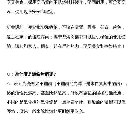
享受美食。採用高品質的不銹鋼材料製作，堅固耐用，可承受高
溫，使用起來安全和穩定。
折疊設計，便於攜帶和收納，
不論在露營、野餐、郊遊、釣魚，
還是在家中的後院烤肉，攜帶型烤肉架都可以提供極佳的使用體
驗，讓您和家人、朋友一起在戶外烤肉，享受美食和歡樂時光！
Q：
為什麼是鍍鉻烤網呢?
表面光亮有如不鏽鋼（不鏽鋼的光澤正是來自於其中的鉻），
A：
鉻的活性比鐵高、甚至比鋅還高，所以有更強的陽極防蝕效應，
不同的是氧化後的氧化鉻是一層至密堅硬、耐酸鹼的薄層可以保
護鉻，所以一般來說比鍍鋅更耐蝕更耐久。