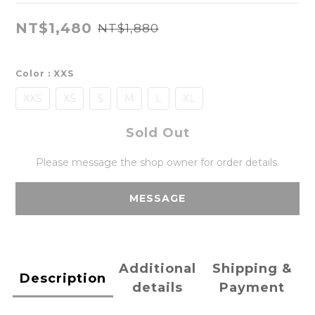
NT$1,480
NT$1,880
Color
: XXS
XXS
XS
S
M
L
XL
Sold Out
Please message the shop owner for order details.
MESSAGE
Additional
Shipping &
Description
details
Payment