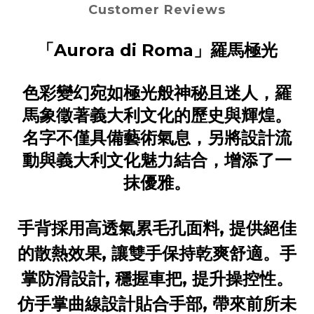
Customer Reviews
「Aurora di Roma」羅馬極光
色彩變幻宛如極光般神秘且迷人，羅
馬象徵著義大利文化的歷史與輝煌。
名字不僅具備藝術氣息，另將設計流
動與義大利文化魅力結合，增添了一
抹優雅。
手背採用高透氣累毛孔面料
,
提供絕佳
的散熱效果
,
讓雙手保持乾爽舒適。手
掌防滑設計
,
穩握車把
,
提升操控性。
仿手掌曲線設計貼合手部
,
帶來前所未