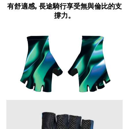
有舒適感
,
長途騎行享受無與倫比的支
撐力。