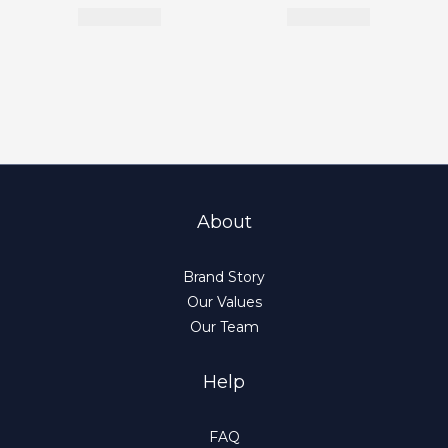
About
Brand Story
Our Values
Our Team
Help
FAQ