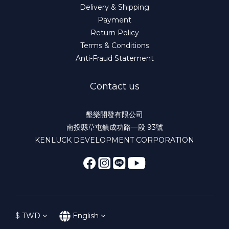
Delivery & Shipping
Payment
Return Policy
Terms & Conditions
Anti-Fraud Statement
Contact us
墾樂開發有限公司
南投縣草屯鎮成功路一段 93號
KENLUCK DEVELOPMENT CORPORATION
$
TWD
English