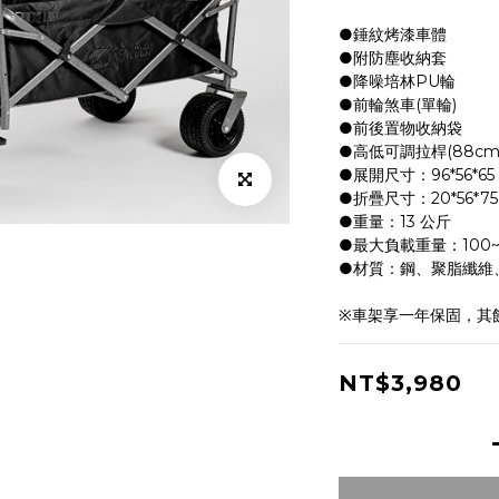
●錘紋烤漆車體
●附防塵收納套
●降噪培林PU輪
●前輪煞車(單輪)
●前後置物收納袋
●高低可調拉桿(88cm-
●展開尺寸：96*56*65 
●折疊尺寸：20*56*75 
●重量：13 公斤
●最大負載重量：100~
●材質：鋼、聚脂纖維
※車架享一年保固，其
NT$3,980