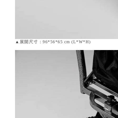
▲展開尺寸：96*56*65 cm (L*W*H)