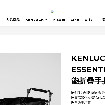
息
人氣商品
KENLUCK
PISSEI
LIFE
Gift
福
KENLUC
ESSENT
能折疊手
▶創新2合1防塵罩托特
▶質感黑化立體印刷LO
▶厚磅牛津布