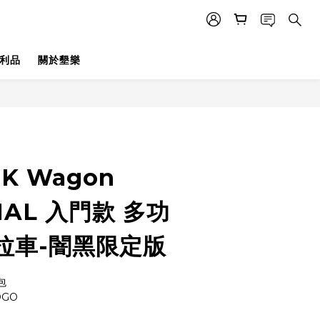
利品
關於墾樂
K Wagon
IAL 入門款 多功
拉車-闇黑限定版
包
GO