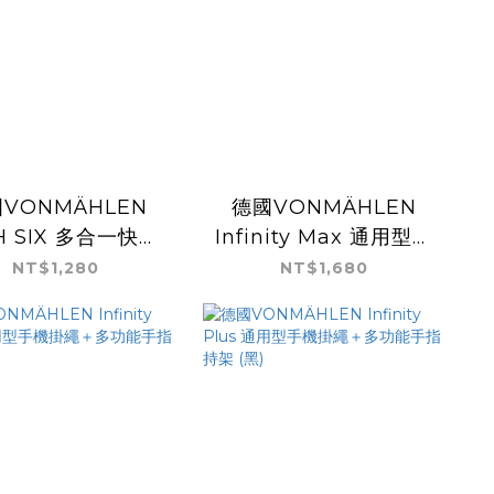
VONMÄHLEN
德國VONMÄHLEN
H SIX 多合一快充
Infinity Max 通用型平
傳輸線 -黑
板掛繩＋手掌持架 (黑)
NT$1,280
NT$1,680