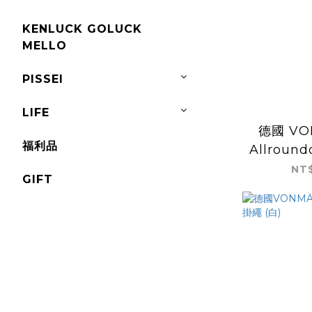
KENLUCK GOLUCK
MELLO
PISSEI
LIFE
德國 VO
福利品
Allroun
多合一充電
NT$
GIFT