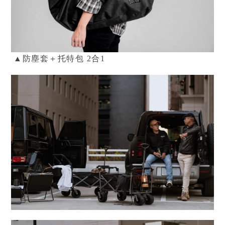
▲防塵套＋托特包
2合1