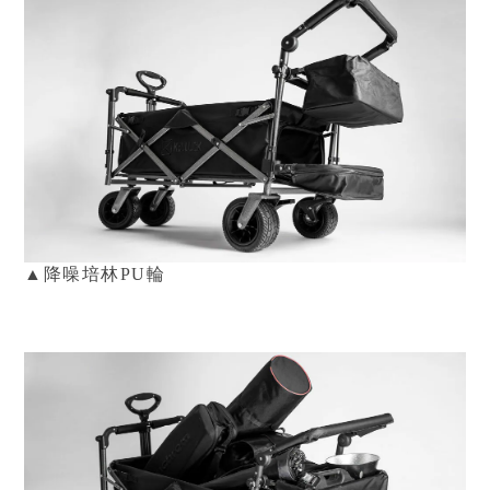
▲
降噪培林PU輪