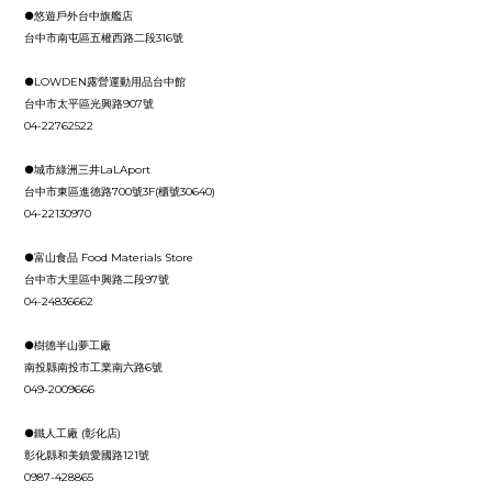
●悠遊戶外台中旗艦店
台中市南屯區五權西路二段316號
●LOWDEN露營運動用品台中館
台中市太平區光興路907號
04-22762522
●城市綠洲三井LaLAport
台中市東區進德路700號3F(櫃號30640)
04-22130970
●富山食品 Food Materials Store
台中市大里區中興路二段97號
04-24836662
●樹德半山夢工廠
南投縣南投市工業南六路6號
049-2009666
●鐵人工廠 (彰化店)
彰化縣和美鎮愛國路121號
0987-428865