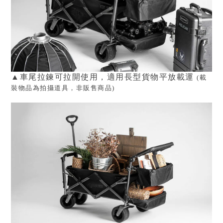
▲
車尾拉鍊可拉開使用，適用長型貨物平放載運
(
載
裝物品
為拍攝道具，非販售商品
)