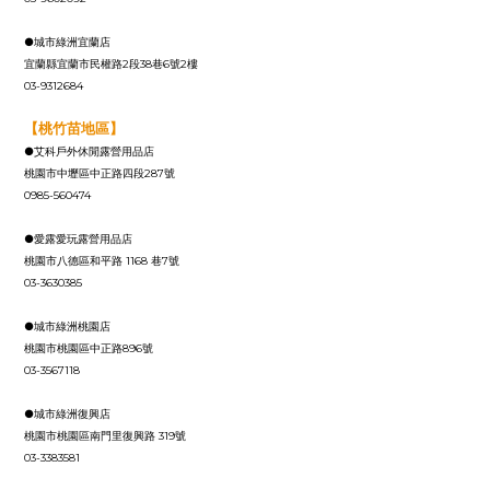
●城市綠洲宜蘭店
宜蘭縣宜蘭市民權路2段38巷6號2樓
03-9312684
【桃竹苗地區】
●艾科戶外休閒露營用品店
桃園市中壢區中正路四段287號
0985-560474
●愛露愛玩露營用品店
桃園市八德區和平路 1168 巷7號
03-3630385
●城市綠洲桃園店
桃園市桃園區中正路896號
03-3567118
●城市綠洲復興店
桃園市桃園區南門里復興路 319號
03-3383581