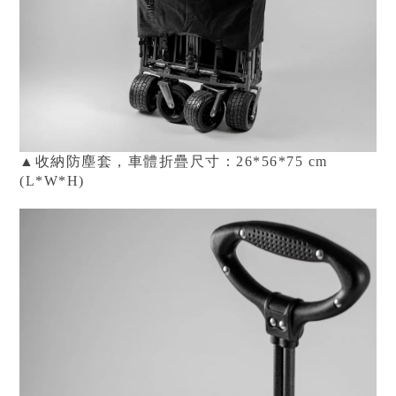
▲收納防塵套，車體折疊尺寸：26*56*75 cm
(L*W*H)