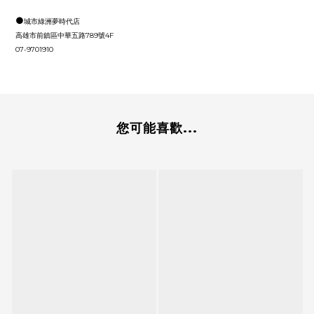
●
城市綠洲夢時代店
高雄市前鎮區中華五路789號4F
07-9701910
您可能喜歡...