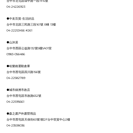
台中市北屯區環中路一段19-6號
04-24226923
●中友百貨-生活好品
台中市北區三民路三段161號 B棟 13樓
04-22253456 #261
●山沐居
台中市西區公益路132號5樓5A01室
0983-056486
●哈樂維運動倉庫
台中市西屯區四川路156號
04-22582789
●城市綠洲市政店
台中市西屯區市政路652號
04-22595661
●森之露戶外露營用品
台中市西屯區天保街60號1館2F台中世貿中心2樓
04-23508036