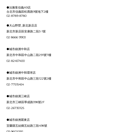
●法雅客信義A9店
台北市信義區松壽路9號地下2樓
02-8789-8780
●
大山野營_新北新店店
新北市新店區安康路二段3-1號
02 8666 9903
●城市綠洲中和店
新北市中和區中山路二段291號7樓
02-82457400
●城市綠洲中和環球店
新北市中和區中山路三段122號2樓
02-77515454
●城市綠洲三峽店
新北市三峽區學成路398號2F
02-26730125
●城市綠洲羅東店
宜蘭縣五結鄉五結路三段498號
03-9602092