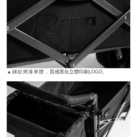
質感黑化立體印刷LOGO。
▲錘紋烤漆車體，