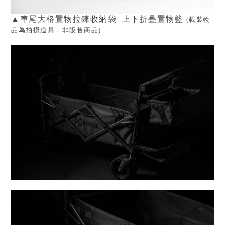
▲
車尾
大格
置物
拉鍊
收納袋+上下折疊置物籃
(
載裝物
品
為拍攝道具，非販售商品
)