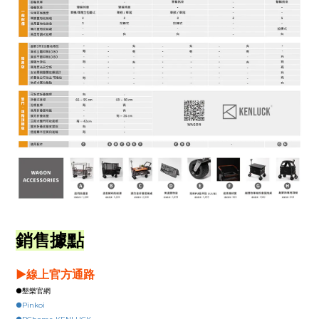
銷售據點
▶
線上官方通路
●墾樂官網
●Pinkoi