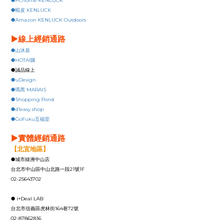
●PChome KENLUCK
●蝦皮 KENLUCK
●Amazon KENLUCK Outdoors
▶線上經銷通路
●山沐居
●HOTAI購
●誠品線上
●uDesign
●瑪黑 MARAIS
●Shopping Pond
●d1easy shop
●GoFuku五福堂
▶實體經銷通路
【北宜地區】
●城市綠洲中山店
台北市中山區中山北路一段21號1F
02-25643702
●
i+Deal LAB
台北市信義區虎林街164巷72號
02-87862816