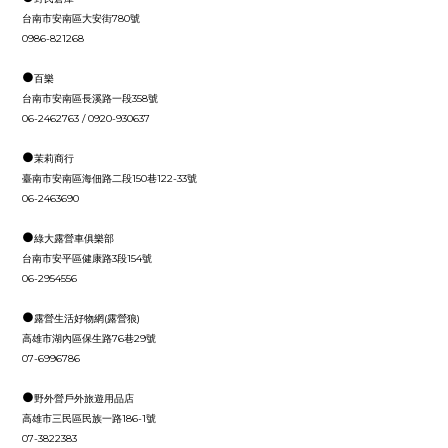
台南市安南區大安街780號
0986-821268
●
百樂
台南市安南區長溪路一段358號
06-2462763 / 0920-930637
●
茉莉商行
臺南市安南區海佃路二段150巷122-33號
06-2463690
●
綠大露營車俱樂部
台南市安平區健康路3段154號
06-2954556
●
露營生活好物網(露營狼)
高雄市湖內區保生路76巷29號
07-6996786
●
野外營戶外旅遊用品店
高雄市三民區民族一路186-1號
07-3822383