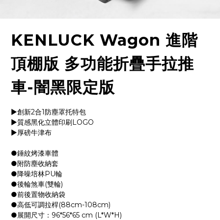
KENLUCK Wagon 進階
頂棚版 多功能折疊手拉推
車-闇黑限定版
▶創新2合1防塵罩托特包
▶質感黑化立體印刷LOGO
▶厚磅牛津布
●錘紋烤漆車體
●附防塵收納套
●降噪培林PU輪
●後輪煞車(雙輪)
●前後置物收納袋
●高低可調拉桿(88cm-108cm)
●展開尺寸：96*56*65 cm (L*W*H)