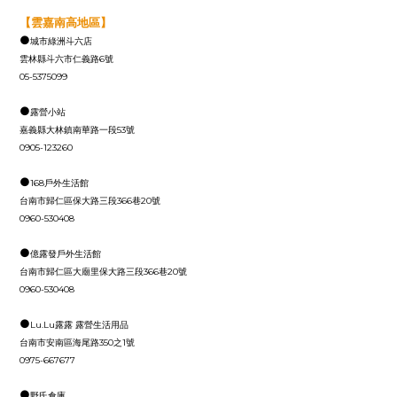
【雲嘉南高地區】
●
城市綠洲斗六店
雲林縣斗六市仁義路6號
05-5375099
●
露營小站
嘉義縣大林鎮南華路一段53號
0905-123260
●
168戶外生活館
台南市歸仁區保大路三段366巷20號
0960-530408
●
億露發戶外生活館
台南市歸仁區大廟里保大路三段366巷20號
0960-530408
●
Lu.Lu露露 露營生活用品
台南市安南區海尾路350之1號
0975-667677
●
野氏倉庫