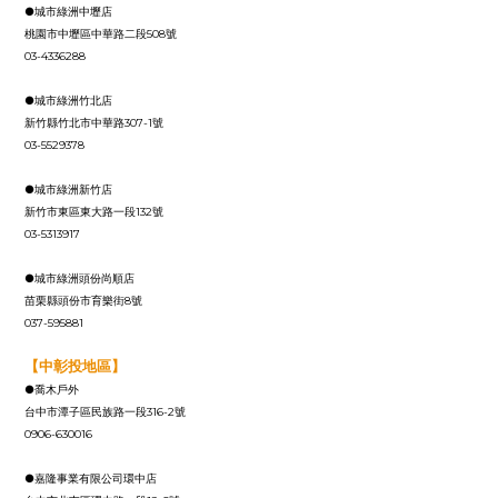
●城市綠洲中壢店
桃園市中壢區中華路二段508號
03-4336288
●城市綠洲竹北店
新竹縣竹北市中華路307-1號
03-5529378
●城市綠洲新竹店
新竹市東區東大路一段132號
03-5313917
●城市綠洲頭份尚順店
苗栗縣頭份市育樂街8號
037-595881
【中彰投地區】
●喬木戶外
台中市潭子區民族路一段316-2號
0906-630016
●嘉隆事業有限公司環中店