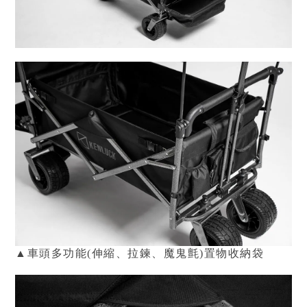
▲車頭多功能(伸縮、拉鍊
、
魔鬼氈)置物收納袋