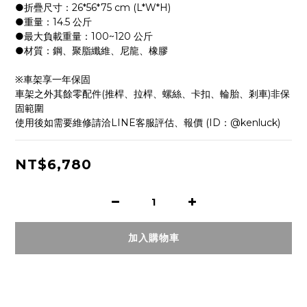
●折疊尺寸：26*56*75 cm (L*W*H)
●重量：14.5 公斤
●最大負載重量：100~120 公斤
●材質：鋼、聚脂纖維、尼龍、橡膠
※車架享一年保固
車架之外其餘零配件(推桿、拉桿、螺絲、卡扣、輪胎、剎車)非保
固範圍
使用後如需要維修請洽LINE客服評估、報價 (ID：@kenluck)
NT$6,780
加入購物車