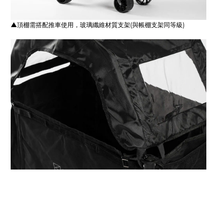
▲頂棚需搭配推車使用，玻璃纖維材質支架(與帳棚支架同等級)