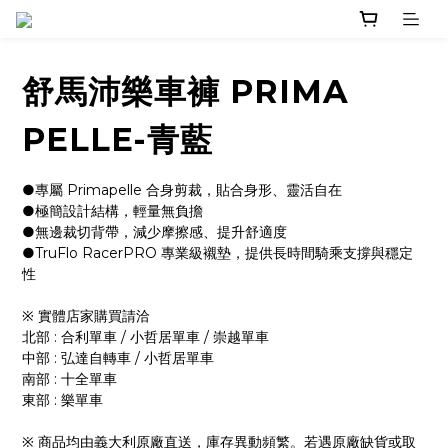
舒馬沛樂車褲 PRIMA
PELLE-青藍
●專屬 Primapelle 合身剪裁，貼合身形、靈活自在
●極簡設計結構，輕量無負擔
●無邊裁切背帶，減少摩擦感、提升舒適度
●TruFlo RacerPRO 專業級襯墊，提供長時間騎乘支撐與穩定
性
※ 實體店家購買請洽 
北部 : 合利單車 / 小哲居單車 / 崇越單車
中部 : 弘達自轉車 / 小哲居單車
南部 : 十全單車
東部 : 樂單車
※ 商品均由義大利原廠直送，庫存異動頻繁。若遇原廠缺貨或取