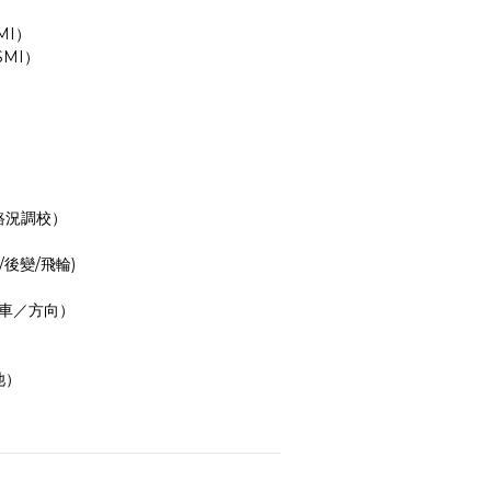
MI）
SMI）
路況調校）
把/後變/飛輪)
煞車／方向）
池）