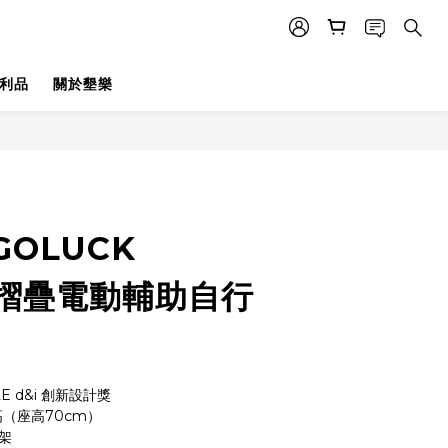
利品
關於墾樂
OLUCK
 摺疊電動輔助自行
CLE d&i 創新設計獎
身高（座高70cm）
架