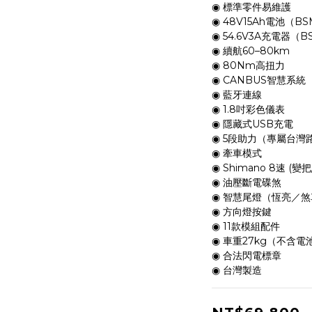
◉ 標準零件易維護
◉ 48V15Ah電池（BS
◉ 54.6V3A充電器（B
◉ 續航60–80km
◉ 80Nm高扭力
◉ CANBUS智慧系統
◉ 藍牙連線
◉ 1.8吋彩色儀表
◉ 隱藏式USB充電
◉ 5段助力（專屬台灣
◉ 牽車模式
◉ Shimano 8速 (變
◉ 油壓斷電碟煞
◉ 智慧尾燈（恆亮／
◉ 方向燈按鍵
◉ 11款模組配件
◉ 車重27kg（不含電
◉ 合法閃電標章
◉ 台灣製造