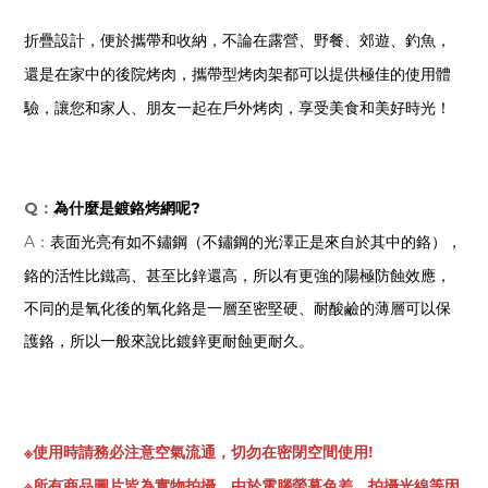
折疊設計，便於攜帶和收納，
不論在露營、野餐、郊遊、釣魚，
還是在家中的後院烤肉，攜帶型烤肉架都可以提供極佳的使用體
驗，讓您和家人、朋友一起在戶外烤肉，享受美食和美好時光！
Q：
為什麼是鍍鉻烤網呢?
表面光亮有如不鏽鋼（不鏽鋼的光澤正是來自於其中的鉻），
A：
鉻的活性比鐵高、甚至比鋅還高，所以有更強的陽極防蝕效應，
不同的是氧化後的氧化鉻是一層至密堅硬、耐酸鹼的薄層可以保
護鉻，所以一般來說比鍍鋅更耐蝕更耐久。
※使用時請務必注意空氣流通，切勿在密閉空間使用!
※
所有商品圖片皆為實物拍攝，由於電腦螢幕色差、拍攝光線等因