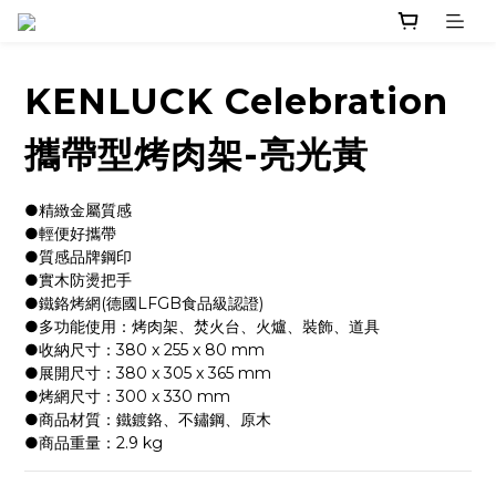
KENLUCK Celebration
攜帶型烤肉架-亮光黃
●精緻金屬質感
●輕便好攜帶
●質感品牌鋼印
●實木防燙把手
●鐵鉻烤網(德國LFGB食品級認證)
●多功能使用：烤肉架、焚火台、火爐、裝飾、道具
●收納尺寸：380 x 255 x 80 mm
●展開尺寸：380 x 305 x 365 mm
●烤網尺寸：300 x 330 mm
●商品材質：鐵鍍鉻、不鏽鋼、原木
●商品重量：2.9 kg