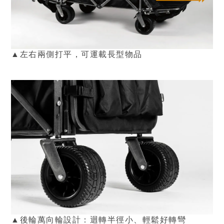
▲
左右兩側打平，可運載長型物品
▲
後輪萬向輪設計：迴轉半徑小、輕鬆好轉彎