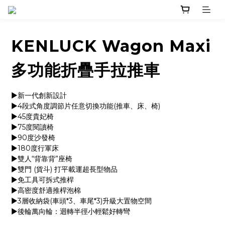
KENLUCK Wagon Maxi
多功能折疊手拉推車
▶️新一代創新設計
▶️4段式角度調節片任意切換功能(推車、床、椅)
▶️45度貴妃椅
▶️75度閱讀椅
▶️90度沙發椅
▶️180度行軍床
▶️雙人“背靠背”座椅
▶️雙門 (貨斗) 打平載運超長型物品
▶️免工具可拆式推桿
▶️高密度舒適推桿泡棉
▶️3層收納袋(車頭*3、車尾*3)升級大置物空間
▶️後輪萬向輪：迴轉半徑小輕鬆好轉彎