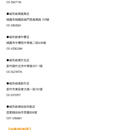
03-3567118
●城市綠洲復興店
桃園市桃園區南門里復興路 319號
03-3383581
●城市綠洲中壢店
桃園市中壢區中華路二段508號
03-4336288
●城市綠洲竹北店
新竹縣竹北市中華路307-1號
03-5529378
●城市綠洲新竹店
新竹市東區東大路一段132號
03-5313917
●城市綠洲頭份尚順店
苗栗縣頭份市育樂街8號
037-595881
【中彰投地區】