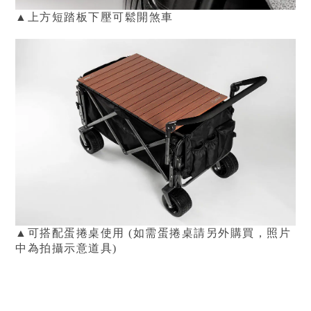
▲
上方短踏板下壓可
鬆開
煞車
▲可搭配蛋捲桌使用 (如需蛋捲桌請另外購買，照片
中為拍攝示意道具)