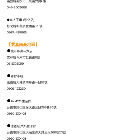
南投縣南投市工業南六路6號
049-2009666
●鐵人工廠 (彰化店)
彰化縣和美鎮愛國路121號
0987-428865
【雲嘉南高地區】
●
城市綠洲斗六店
雲林縣斗六市仁義路6號
05-5375099
●
露營小站
嘉義縣大林鎮南華路一段53號
0905-123260
●
168戶外生活館
台南市歸仁區保大路三段366巷20號
0960-530408
●
億露發戶外生活館
台南市歸仁區大廟里保大路三段366巷20號
0960-530408