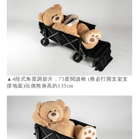
▲4段式角度調節片：75度閱讀椅 (務必打開支架支
撐地面)
玩偶熊身高約135cm