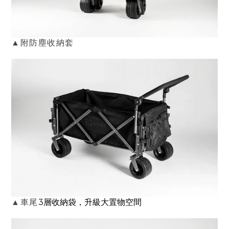
▲附防塵收納套
3層收納袋，升級大
置物
空間
▲車尾