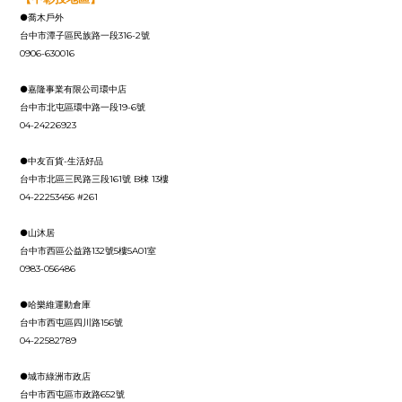
●喬木戶外
台中市潭子區民族路一段316-2號
0906-630016
●嘉隆事業有限公司環中店
台中市北屯區環中路一段19-6號
04-24226923
●中友百貨-生活好品
台中市北區三民路三段161號 B棟 13樓
04-22253456 #261
●山沐居
台中市西區公益路132號5樓5A01室
0983-056486
●哈樂維運動倉庫
台中市西屯區四川路156號
04-22582789
●城市綠洲市政店
台中市西屯區市政路652號