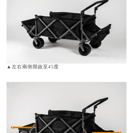
▲左右兩側開啟
至4
5度