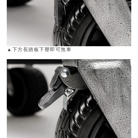
▲下方長踏板下壓即可
煞車