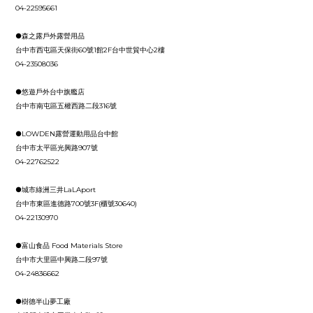
04-22595661
●森之露戶外露營用品
台中市西屯區天保街60號1館2F台中世貿中心2樓
04-23508036
●悠遊戶外台中旗艦店
台中市南屯區五權西路二段316號
●LOWDEN露營運動用品台中館
台中市太平區光興路907號
04-22762522
●城市綠洲三井LaLAport
台中市東區進德路700號3F(櫃號30640)
04-22130970
●富山食品 Food Materials Store
台中市大里區中興路二段97號
04-24836662
●樹德半山夢工廠