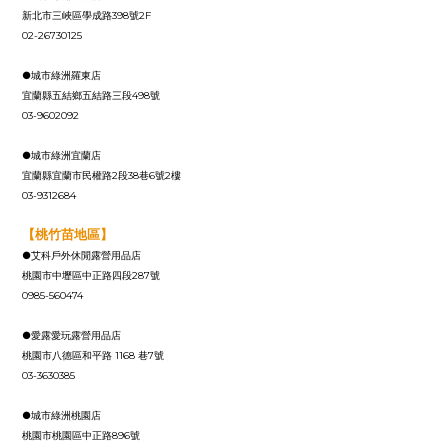
新北市三峽區學成路398號2F
02-26730125
●城市綠洲羅東店
宜蘭縣五結鄉五結路三段498號
03-9602092
●城市綠洲宜蘭店
宜蘭縣宜蘭市民權路2段38巷6號2樓
03-9312684
【桃竹苗地區】
●艾科戶外休閒露營用品店
桃園市中壢區中正路四段287號
0985-560474
●愛露愛玩露營用品店
桃園市八德區和平路 1168 巷7號
03-3630385
●城市綠洲桃園店
桃園市桃園區中正路896號