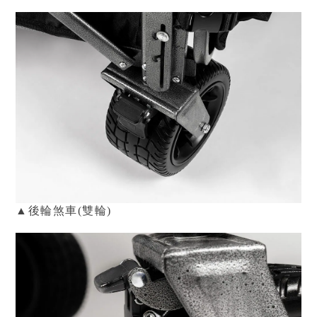
▲後輪煞車(雙輪)