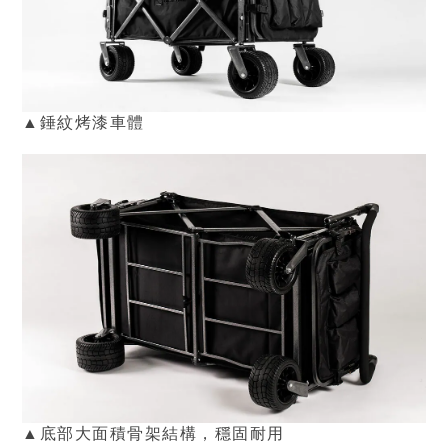
▲錘紋烤漆車體
▲
底部大面積骨架結構，穩固耐用