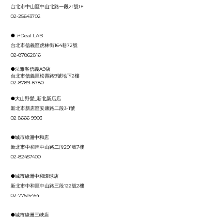
台北市中山區中山北路一段21號1F
02-25643702
●
i+Deal LAB
台北市信義區虎林街164巷72號
02-87862816
●法雅客信義A9店
台北市信義區松壽路9號地下2樓
02-8789-8780
●
大山野營_新北新店店
新北市新店區安康路二段3-1號
02 8666 9903
●城市綠洲中和店
新北市中和區中山路二段291號7樓
02-82457400
●城市綠洲中和環球店
新北市中和區中山路三段122號2樓
02-77515454
●城市綠洲三峽店