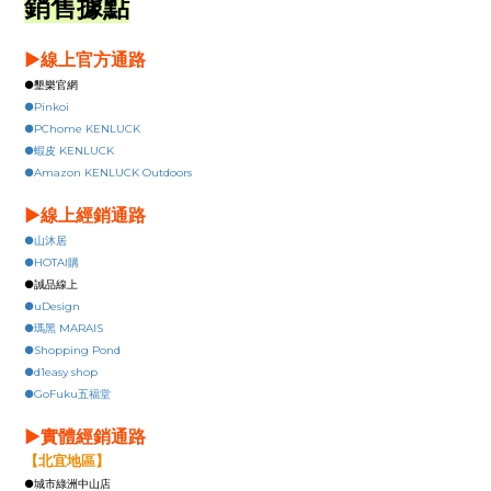
銷售據點
▶
線上官方通路
●墾樂官網
●Pinkoi
●PChome KENLUCK
●蝦皮 KENLUCK
●Amazon KENLUCK Outdoors
▶線上經銷通路
●山沐居
●HOTAI購
●誠品線上
●uDesign
●瑪黑 MARAIS
●Shopping Pond
●d1easy shop
●GoFuku五福堂
▶實體經銷通路
【北宜地區】
●城市綠洲中山店