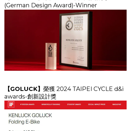
(German Design Award)-Winner
【GOLUCK】
榮獲 2024 TAIPEI CYCLE d&i
awards-創新設計獎