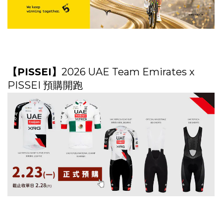
【PISSEI】
2026 UAE Team Emirates x
PISSEI 預購開跑