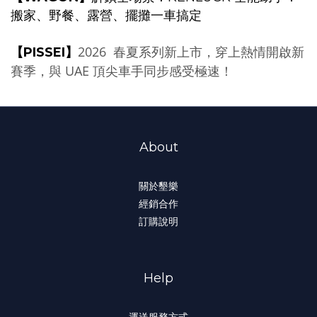
搬家、野餐、露營
、
擺攤一車搞定
2026 春夏系列新上市，
穿上熱情開啟新
【PISSEI】
賽季，與 UAE 頂尖車手同步感受極速！
About
關於墾樂
經銷合作
訂購說明
Help
運送服務方式