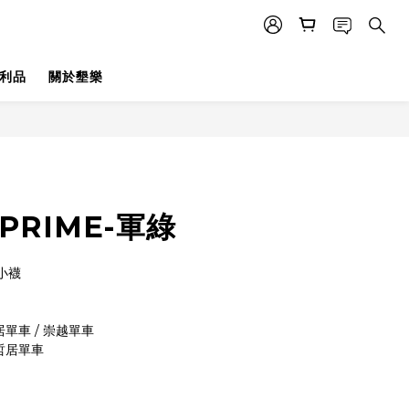
利品
關於墾樂
PRIME-軍綠
小襪
居單車 / 崇越單車
小哲居單車