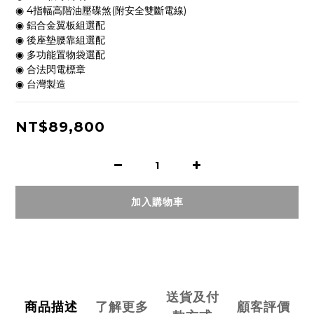
◉ 4指幅高階油壓碟煞(附安全雙斷電線)
◉ 鋁合金翼板組選配
◉ 後座墊腰靠組選配
◉ 多功能置物袋選配
◉ 合法閃電標章
◉ 台灣製造
NT$89,800
加入購物車
送貨及付
商品描述
了解更多
顧客評價