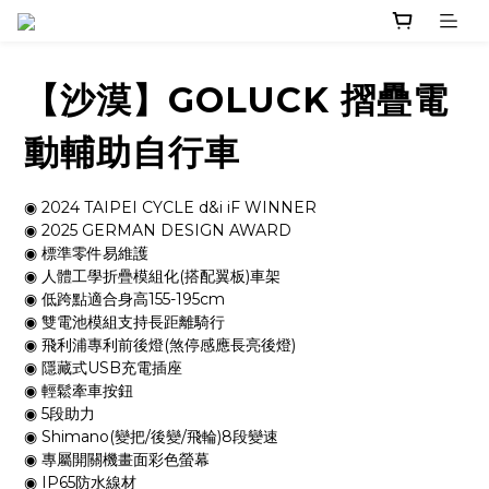
【沙漠】GOLUCK 摺疊電
動輔助自行車
◉ 2024 TAIPEI CYCLE d&i iF WINNER
◉ 2025 GERMAN DESIGN AWARD
◉ 標準零件易維護
◉ 人體工學折疊模組化(搭配翼板)車架
◉ 低跨點適合身高155-195cm
◉ 雙電池模組支持長距離騎行
◉ 飛利浦專利前後燈(煞停感應長亮後燈)
◉ 隱藏式USB充電插座
◉ 輕鬆牽車按鈕
◉ 5段助力
◉ Shimano(變把/後變/飛輪)8段變速
◉ 專屬開關機畫面彩色螢幕
◉ IP65防水線材