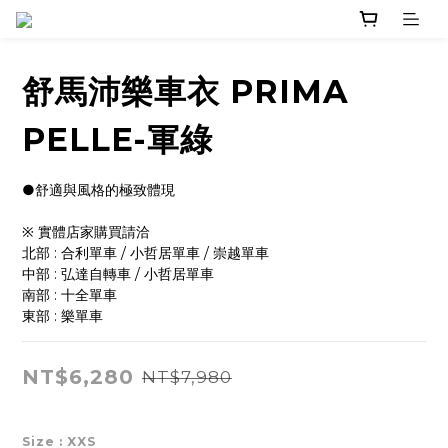
舒馬沛樂車衣 PRIMA
PELLE-軍綠
●舒適與風格的極致體現
※ 實體店家購買請洽 
北部 : 合利單車 / 小哲居單車 / 崇越單車
中部 : 弘達自轉車 / 小哲居單車
南部 : 十全單車
東部 : 樂單車
NT$6,280
NT$7,980
Size
: XXS