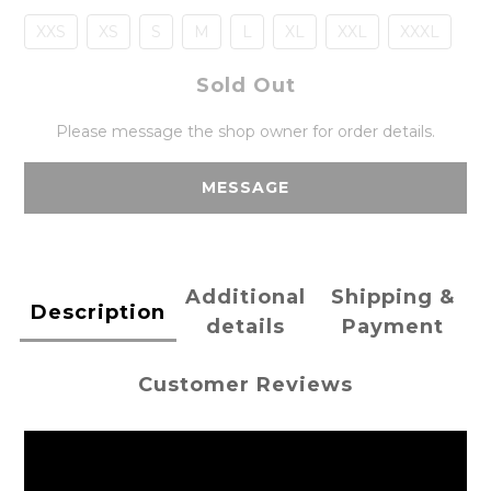
XXS
XS
S
M
L
XL
XXL
XXXL
Sold Out
Please message the shop owner for order details.
MESSAGE
Additional
Shipping &
Description
details
Payment
Customer Reviews