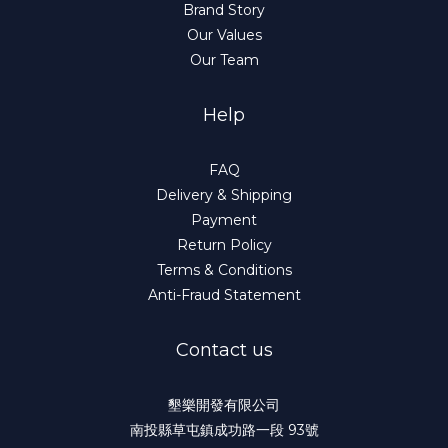
Brand Story
Our Values
Our Team
Help
FAQ
Delivery & Shipping
Payment
Return Policy
Terms & Conditions
Anti-Fraud Statement
Contact us
墾樂開發有限公司
南投縣草屯鎮成功路一段 93號