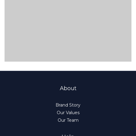
About
Brand Story
Our Values
Our Team