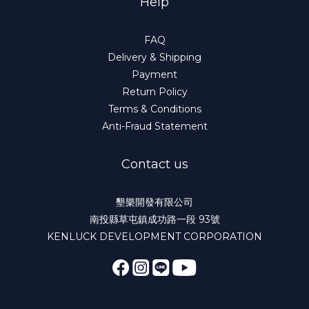
Help
FAQ
Delivery & Shipping
Payment
Return Policy
Terms & Conditions
Anti-Fraud Statement
Contact us
墾樂開發有限公司
南投縣草屯鎮成功路一段 93號
KENLUCK DEVELOPMENT CORPORATION